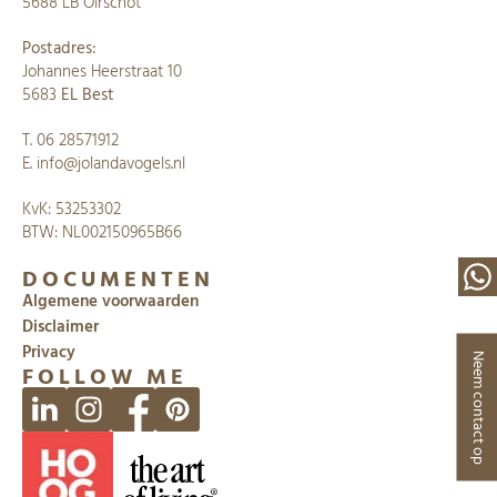
5688 LB Oirschot
Postadres:
Johannes Heerstraat 10
5683
EL Best
​​T.
06 28571912
E.
info@jolandavogels.nl
KvK: 53253302
​BTW: NL002150965B66
DOCUMENTEN
Algemene voorwaarden
Disclaimer
Privacy
Neem contact op
FOLLOW ME