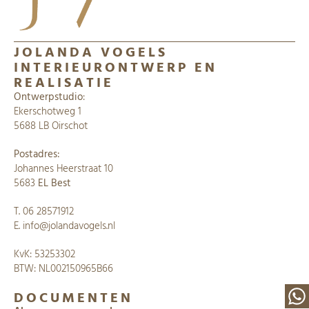
JOLANDA VOGELS
INTERIEURONTWERP EN
REALISATIE
Ontwerpstudio
:
Ekerschotweg 1
5688 LB Oirschot
Postadres:
Johannes Heerstraat 10
5683
EL Best
​​T.
06 28571912
E.
info@jolandavogels.nl
KvK: 53253302
​BTW: NL002150965B66
DOCUMENTEN