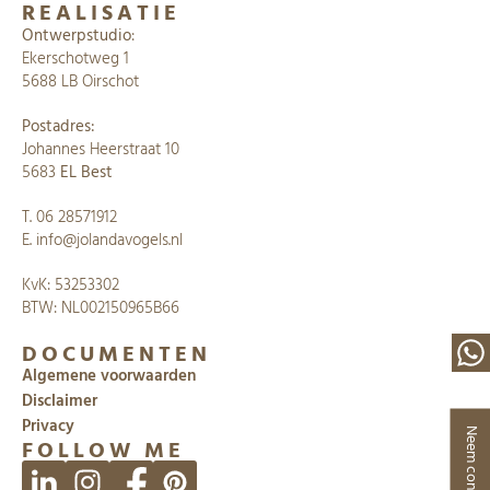
REALISATIE
Ontwerpstudio
:
Ekerschotweg 1
5688 LB Oirschot
Postadres:
Johannes Heerstraat 10
5683
EL Best
​​T.
06 28571912
E.
info@jolandavogels.nl
KvK: 53253302
​BTW: NL002150965B66
DOCUMENTEN
Algemene voorwaarden
Disclaimer
Privacy
Neem contact op
FOLLOW ME